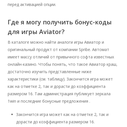
перед активацией опции.
Где я могу получить бонус-коды
для игры Aviator?
В каталоге можно найти аналоги игры Авиатор и
оригинальный продукт от компании Spribe. Автомат
имеет массу отличий от привычного софта известных
онлайн-казино. Чтобы понять, что такое Авиатор краш,
достаточно изучить представленные ниже
характеристики (см. таблицу). Закончится игра может
как на отметке 2, так и дорасти до коэффициента
размером 16. Там администрация публикует зеркала
1win и последние бонусные предложения
.
Закончится игра может как на отметке 2, так и
дорасти до коэффициента размером 16.