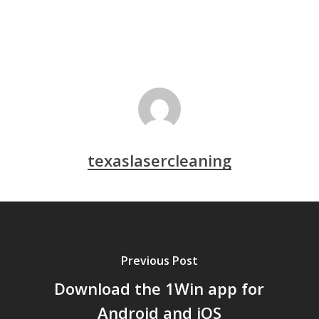
texaslasercleaning
Previous Post
Download the 1Win app for
Android and iOS