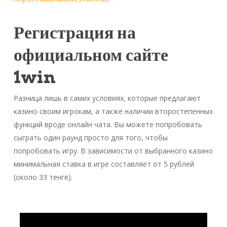
Регистрация на
официальном сайте
1win
Разница лишь в самих условиях, которые предлагают
казино своим игрокам, а также наличии второстепенных
функций вроде онлайн чата. Вы можете попробовать
сыграть один раунд просто для того, чтобы
попробовать игру. В зависимости от выбранного казино
минимальная ставка в игре составляет от 5 рублей
(около 33 тенге).