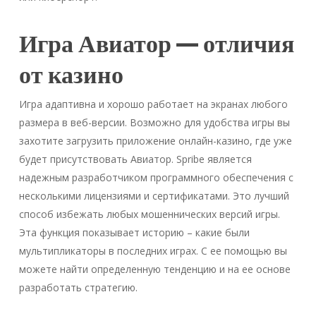
Игра Авиатор — отличия
от казино
Игра адаптивна и хорошо работает на экранах любого
размера в веб-версии. Возможно для удобства игры вы
захотите загрузить приложение онлайн-казино, где уже
будет присутствовать Авиатор. Spribe является
надежным разработчиком программного обеспечения с
несколькими лицензиями и сертификатами. Это лучший
способ избежать любых мошеннических версий игры.
Эта функция показывает историю – какие были
мультипликаторы в последних играх. С ее помощью вы
можете найти определенную тенденцию и на ее основе
разработать стратегию.