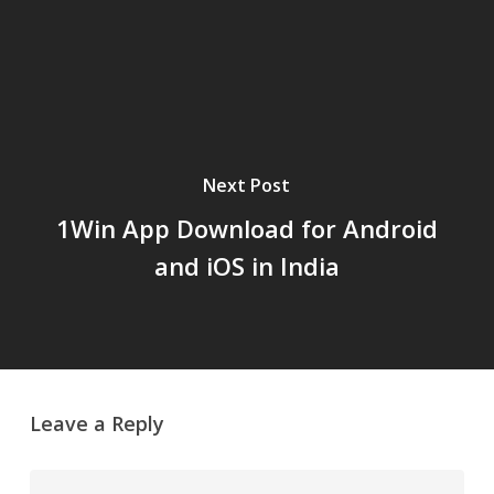
Next Post
1Win App Download for Android
and iOS in India
Leave a Reply