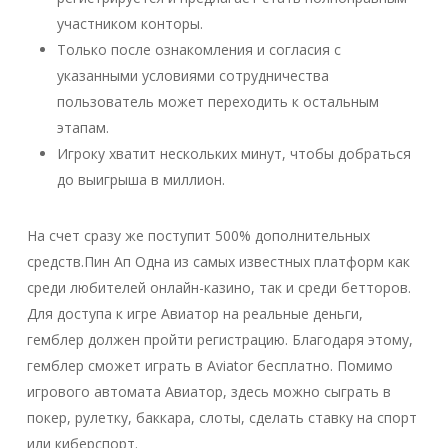
участником конторы.
Только после ознакомления и согласия с
указанными условиями сотрудничества
пользователь может переходить к остальным
этапам.
Игроку хватит нескольких минут, чтобы добраться
до выигрыша в миллион.
На счет сразу же поступит 500% дополнительных
средств.Пин Ап Одна из самых известных платформ как
среди любителей онлайн-казино, так и среди бетторов.
Для доступа к игре Авиатор на реальные деньги,
гемблер должен пройти регистрацию. Благодаря этому,
гемблер сможет играть в Aviator бесплатно. Помимо
игрового автомата Авиатор, здесь можно сыграть в
покер, рулетку, баккара, слоты, сделать ставку на спорт
или киберспорт.