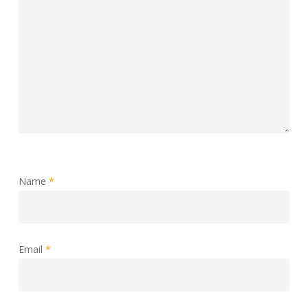
Name
*
Email
*