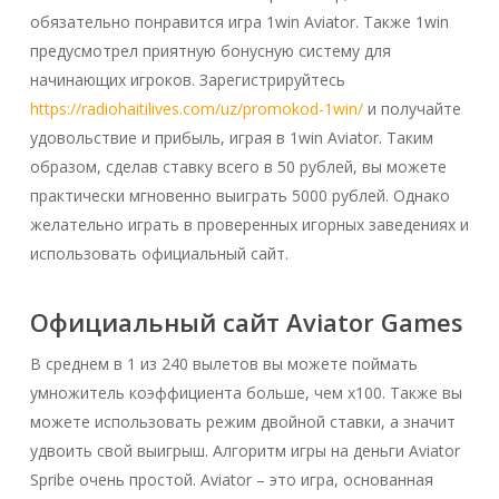
обязательно понравится игра 1win Aviator. Также 1win
предусмотрел приятную бонусную систему для
начинающих игроков. Зарегистрируйтесь
https://radiohaitilives.com/uz/promokod-1win/
и получайте
удовольствие и прибыль, играя в 1win Aviator. Таким
образом, сделав ставку всего в 50 рублей, вы можете
практически мгновенно выиграть 5000 рублей. Однако
желательно играть в проверенных игорных заведениях и
использовать официальный сайт.
Официальный сайт Aviator Games
В среднем в 1 из 240 вылетов вы можете поймать
умножитель коэффициента больше, чем x100. Также вы
можете использовать режим двойной ставки, а значит
удвоить свой выигрыш. Алгоритм игры на деньги Aviator
Spribe очень простой. Aviator – это игра, основанная