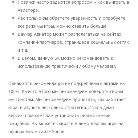
Новички часто задаются вопросом – Как выиграть в
Авиаторе.
Как только вы обретете уверенность и опробуете
все режимы игры, можно ставить больше.
Ваучер Авиатор может располагаться на сайтах
компаний-партнеров, страницах в социальных сетях
и т.д.
В целом, данную БК можно рекомендовать к
использованию практически любому человеку.
Однако эти рекомендации не подкреплены фактами на
100%. Вместо этого мы рекомендуем доверять своим
инстинктам. Мы рекомендуем прочитать, как работает
игра, и изучить несколько стратегий. Игра в демо-
версию поможет вам установить реалистичные
ожидания. Вы можете сыграть в демо-версию игры на
официальном сайте Spribe.