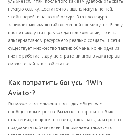
улыбнется. Итак, после того как вам удалось отыскать
нужную ссылку, достаточно лишь кликнуть по ней,
чтобы перейти на новый ресурс. Эта процедура
занимает минимальный временной промежуток. Если у
вас нет аккаунта в рамках данной компании, то и на
альтернативном ресурсе его реально создать. В сети
существует множество тактик обмана, но ни одна из
них не работает. Другие стратегии игры в Авиатор вы
сможете найти в этой статье.
Как потратить бонусы 1Win
Aviator?
Вы можете использовать чат для общения с
сообществом игроков. Вы можете спросить об их
стратегиях, попросить совета, как играть, или просто
поздравить победителей. Напоминаем также, что